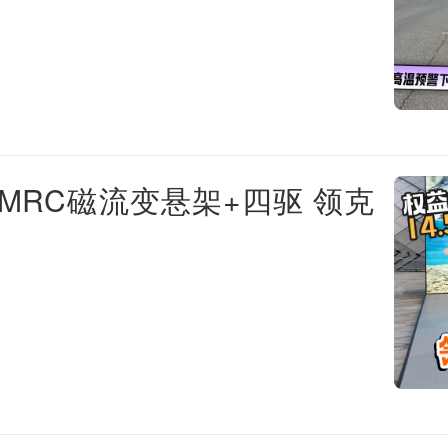
！MRC磁流变悬架+四驱 领克