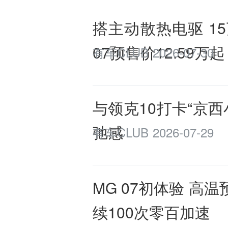
搭主动散热电驱 15
07预售价12.59万起
有车CLUB
2026-07-30
与领克10打卡“京
弛感
有车CLUB
2026-07-29
MG 07初体验 
续100次零百加速