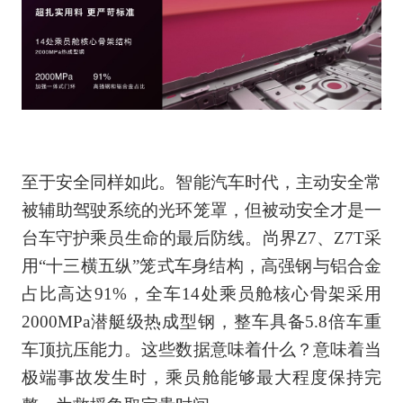
至于安全同样如此。智能汽车时代，主动安全常
被辅助驾驶系统的光环笼罩，但被动安全才是一
台车守护乘员生命的最后防线。尚界Z7、Z7T采
用“十三横五纵”笼式车身结构，高强钢与铝合金
占比高达91%，全车14处乘员舱核心骨架采用
2000MPa潜艇级热成型钢，整车具备5.8倍车重
车顶抗压能力。这些数据意味着什么？意味着当
极端事故发生时，乘员舱能够最大程度保持完