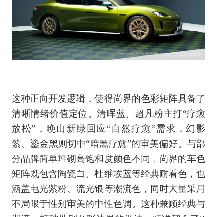
这种正向开发逻辑，使得尚界的色彩矩阵具备了
清晰情绪价值定位。清晖蓝、超凡粉主打“疗愈
放松”，晚山新绿回应“自然疗愈”需求，幻影
紫、鎏金黑则切中“暗黑疗愈”的审美偏好。与部
分品牌简单堆砌高饱和度颜色不同，尚界的车色
矩阵既包含陶瓷白、杜维埃蓝等经典耐看色，也
涵盖电光紫粉、流光银等潮流色，同时大量采用
不局限于性别审美的中性色调。这种兼顾经典与