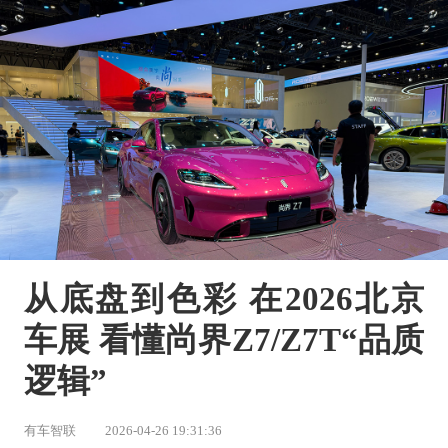
从底盘到色彩 在2026北京
车展 看懂尚界Z7/Z7T“品质
逻辑”
有车智联
2026-04-26 19:31:36