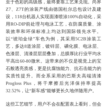
至于色彩的高级感，最终要靠工艺来兑现。尚界
Z7、Z7T的涂装产线由德国杜尔总包设计及建
设，118台机器人实现面漆喷涂100%自动化，采
用RO-DIP前处理与电泳工艺，在防腐质量、涂
装效率和环保标准上均达到国际领先水平。
以“琥珀金绿”车色为例，其采用5C2B涂装工
艺，多达8道涂层，镀锌层、磷化膜、电泳层、
色漆层、清漆层层层叠加，总膜厚比行业平均水
平高出60-80微米。这带来的不仅是视觉上的宝
石般透亮质感，更是抗腐蚀能力、抗石击能力的
实质性提升。而全系采用的巴斯夫高端清漆
Progloss Plus，将干摩擦后光泽保持率提高
32.52%，让“新车感”能够更长久地伴随用户。
这些工艺细节，用户不会在配置表上看到，但会